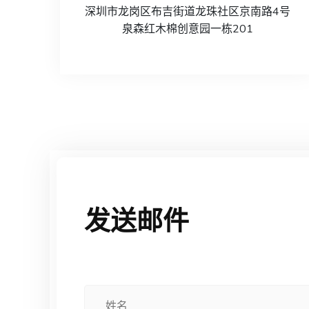
深圳市龙岗区布吉街道龙珠社区京南路4号
泉森红木棉创意园一栋201
发送邮件