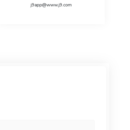
j9app@www.j9.com