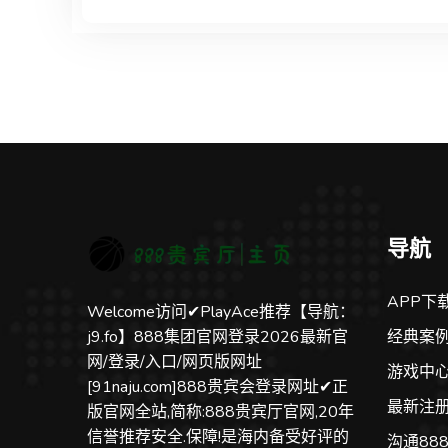
导航
APP下
Welcome访问✔PlayAce推荐【导航：
j9.fo】888集团官网登录2026最新官
经典案
网/登录/入口/网页版网址
游戏中
[91naju.com]888贵宾会登录网址✔正
最新注
版官网全站,简称:888贵宾厅官网,20年
信誉推荐安全.保障!是海内备受好评的
沟通88